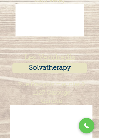
1800 Vevey
Les Vendredis
Solvatherapy
Rue François meunier 9
​1227 Carouge
Genève