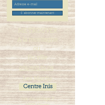
S`abonner maintenant
ME TROUVER
A la montagne
ou
En ville
076/693.32.09
Les Mardis
Centre Inis
rue du collège 3